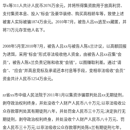
华x等311人共计人民币2076万余元，并将所得集资款用于放高利贷、
支付集资本息、投入“标会”及豪华装修、购买高档轿车等，致使上述
被害人实际被骗1874万余元。2010年7月，被告人吕xx逃至xx藏匿，并
将73万元存至他人名下。
2008年5月至2010年7月，被告人吕xx与被告人陈x兰计议，以高额回报
为诱饵，采用“标会”形式非法吸收他人资金，由被告人吕xx召集“会
员”，被告人陈x兰负责记账和收发“会钱”，以图赚取利差。通过“请
会”、“应会”并高息竞标及承诺还本付息等手段，变相非法吸收“会员”
资金共计人民币1254万余元。
zz省xx市中级人民法院于2011年1月以集资诈骗罪判处吕xx无期徒刑，
剥夺政治权利终身，并处没收个人财产人民币八十万元;以非法吸收公
众存款罪判处其有期徒刑八年，并处罚金人民币三十万元;决定执行无
期徒刑，剥夺政治权利终身，并处没收个人财产人民币八十万元、罚
金人民币三十万元;以非法吸收公众存款罪判处陈x兰有期徒刑七年，