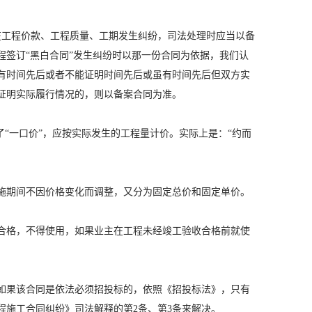
在工程价款、工程质量、工期发生纠纷，司法处理时应当以备
签订“黑白合同”发生纠纷时以那一份合同为依据，我们认
有时间先后或者不能证明时间先后或虽有时间先后但双方实
证明实际履行情况的，则以备案合同为准。
“一口价”，应按实际发生的工程量计价。实际上是：“约而
施期间不因价格变化而调整，又分为固定总价和固定单价。
合格，不得使用，如果业主在工程未经竣工验收合格前就使
如果该合同是依法必须招投标的，依照《招投标法》，只有
程施工合同纠纷》司法解释的第2条、第3条来解决。