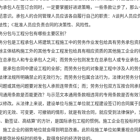
为承包人在签订合同时，一定要掌握好进退策略，一些条款让步了，那么
范意识。承包人的合同管理人员应该各自履行自己的职责：A谈判人员应
法性；C批准人员应负责合同的决策性、风险性。
务分包与工程分包有哪些主要区别？
务分包是工程承包人将建筑工程施工中的劳务作业发包给具有劳务承包资
除主体结构施工外的其他专业工程发包给具有相应资质的其他施工企业的
在总承包人和专业承包人之间；而劳务分包则发生在总承包人或专业承包
，是承包合同中建设工程的全部；而劳务分包的对象是工程中涉及人的劳
法律法规所明确禁止的无效行为；而劳务分包属合法行为，法律对劳务分
问题或其他问题要对发包人承担连带责任；而；劳务分包双方互按合同承
同通用条款是否能更改？与示范文本通用条款相违背的专用条款是否有效
以修改。从法律上来说，建设单位与施工单位就工程建设签订的合同属于民
规定的无效、可变更、可撤销的情形，就是有效合同，就应受到法律保护，
标、勤签证、高结算”的方针，是国际承包工程的惯例。施工企业在投标时
，施工企业的弱势地位就会得到明显改善。此阶段施工单位如果重视合同
是能弥补投标时的损失，取得良好的经济效益的。