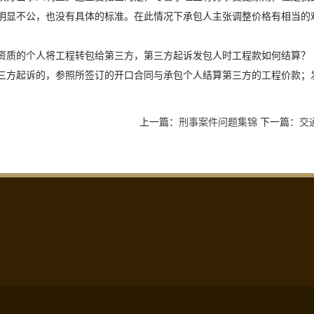
明显不公，也没有具体的标准。在此情况下承包人主张调整价格有相当的
资质的个人将工程转包给第三方，第三方起诉发包人时工程款如何结算？
三方起诉的，参照所签订的开口合同与承包个人结算第三方的工程价款；
上一篇：
刑事案件问题集锦
下一篇：
交