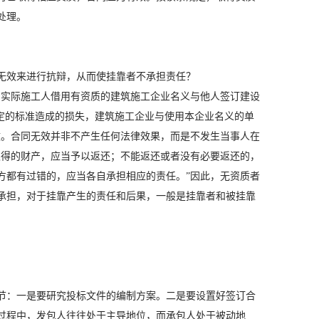
处理。
无效来进行抗辩，从而使挂靠者不承担责任？
的实际施工人借用有资质的建筑施工企业名义与他人签订建设
法定的标准造成的损失，建筑施工企业与使用本企业名义的单
效。合同无效并非不产生任何法律效果，而是不发生当事人在
取得的财产，应当予以返还；不能返还或者没有必要返还的，
方都有过错的，应当各自承担相应的责任。”因此，无资质者
承担，对于挂靠产生的责任和后果，一般是挂靠者和被挂靠
节：一是要研究投标文件的编制方案。二是要设置好签订合
过程中，发包人往往处于主导地位，而承包人处于被动地