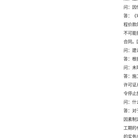
问：因
答：《
程价款
不可能
合同。
问：建
答：根
问：未
答：施
许可证
令停止
问：什
答：对
因素制
工期的
的实务