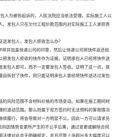
分包人为被告起诉的，人民法院应当依法受理。实际施工人以
人。发包人只在欠付工程价款范围内对实际施工工人承担责
证送发包人，发包人拒收怎么办？
字样并加盖快递公司的印章，然后让快递公司将快件返还给
以把发包人拒收的快件作为证据，证明承包人已经将快件送
送发包人即可，而不一定要发包人签收。证明了这一点，就
擅自拆封了快件，则只能证明承包人曾经将快件送达过发包
括的风险范围不含材料价格的市场变动。如果在施工期间材
理的波动范围。那么则属于双方签约时无法预料的客观情况
继续履行，将会导致对一方明显不公，因此一方可以请求另
合同因情势变更所产生的不公平后果，通过变更或解除合同
国法律对此并无明确规定，并且尽管上涨超出多大幅度可以