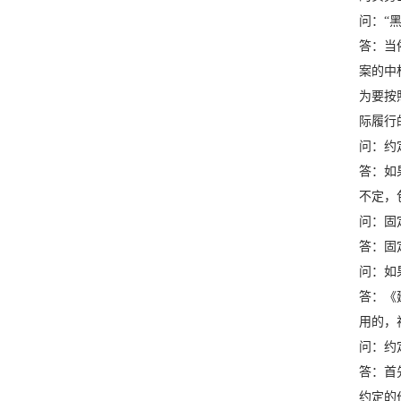
问：“
答：当
案的中
为要按
际履行
问：约
答：如
不定，
问：固
答：固
问：如
答：《
用的，
问：约
答：首
约定的