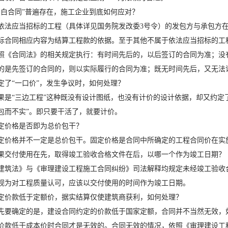
黑白合同”普遍存在，施工企业到底如何应对？
依法应当招标的工程（具体详见国务院发改委3号令）的发包方与承包方
标合同相应内容为结算工程款的依据。至于其他不属于依法应当招标的工程
照《合同法》的相关规定执行：有时间先后的，以后签订的合同为准；没
的是先签订的合同的，则以实际履行的合同为准；既无时间先后，又无法
定了“一口价”，发生争议时，如何处理？
果是“三边工程”这种既没有设计图纸，也没有计价的设计依据，却又约定了
包而不实”。即只要干活了，就要计价。
定价格是否即为总价包干？
定价格并不一定是总价包干。固定价格是合同中所确定的工程合同价在实
果交付使用在先，取得竣工验收合格文件在后，以哪一个作为竣工日期？
建筑法》与《审理建设工程施工合同纠纷》司法解释均规定未经竣工验收
视为对工程质量认可，应该以交付使用的时间作为竣工日期。
定价款低于定额价，据实结算仅使建筑商获利，如何处理？
先要确定的是，建设合同约定的价款低于国家定额，合同并不当然无效，
价款低于成本价时合同才是无效的。合同无效的情况，依照《审理建设工