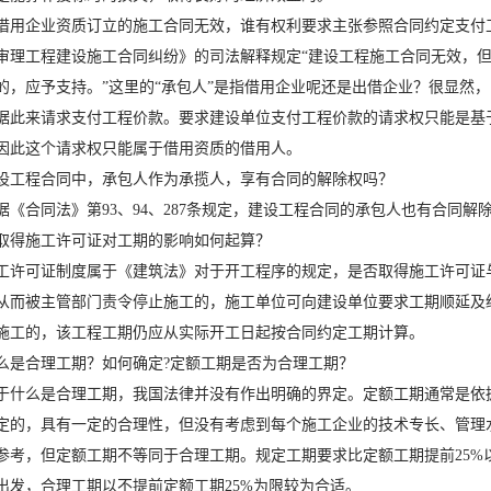
借用企业资质订立的施工合同无效，谁有权利要求主张参照合同约定支付
审理工程建设施工合同纠纷》的司法解释规定“建设工程施工合同无效，
的，应予支持。”这里的“承包人”是指借用企业呢还是出借企业？很显然
据此来请求支付工程价款。要求建设单位支付工程价款的请求权只能是基
因此这个请求权只能属于借用资质的借用人。
设工程合同中，承包人作为承揽人，享有合同的解除权吗？
据《合同法》第93、94、287条规定，建设工程合同的承包人也有合同
取得施工许可证对工期的影响如何起算？
工许可证制度属于《建筑法》对于开工程序的规定，是否取得施工许可证
从而被主管部门责令停止施工的，施工单位可向建设单位要求工期顺延及
施工的，该工程工期仍应从实际开工日起按合同约定工期计算。
么是合理工期？如何确定?定额工期是否为合理工期？
于什么是合理工期，我国法律并没有作出明确的界定。定额工期通常是依
定的，具有一定的合理性，但没有考虑到每个施工企业的技术专长、管理
参考，但定额工期不等同于合理工期。规定工期要求比定额工期提前25%
出发，合理工期以不提前定额工期25%为限较为合适。