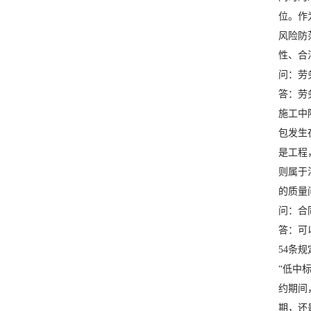
位。作
风险防
性、合
问：劳
答：劳
施工中
包发生
是工程
则属于
的质量
问：合
答：可
54条
“低中
约期间
期，还