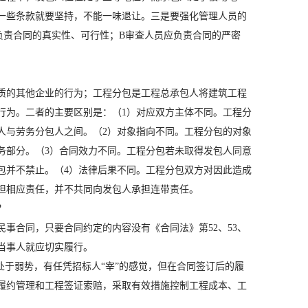
一些条款就要坚持，不能一味退让。三是要强化管理人员的
负责合同的真实性、可行性；B审查人员应负责合同的严密
质的其他企业的行为；工程分包是工程总承包人将建筑工程
行为。二者的主要区别是：（1）对应双方主体不同。工程分
人与劳务分包人之间。（2）对象指向不同。工程分包的对象
务部分。（3）合同效力不同。工程分包若未取得发包人同意
包并不禁止。（4）法律后果不同。工程分包双方对因此造成
担相应责任，并不共同向发包人承担连带责任。
？
事合同，只要合同约定的内容没有《合同法》第52、53、
当事人就应切实履行。
处于弱势，有任凭招标人“宰”的感觉，但在合同签订后的履
履约管理和工程签证索赔，采取有效措施控制工程成本、工