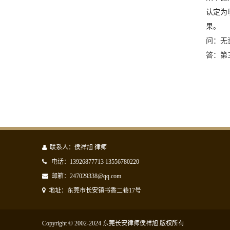
认定为
果。
问：无
答：第
联系人：侯祥旭 律师
电话：13926877713 13556780220
邮箱：247029338@qq.com
地址：东莞市长安镇书香二巷17号
Copyright © 2002-2024 东莞长安律师侯祥旭 版权所有