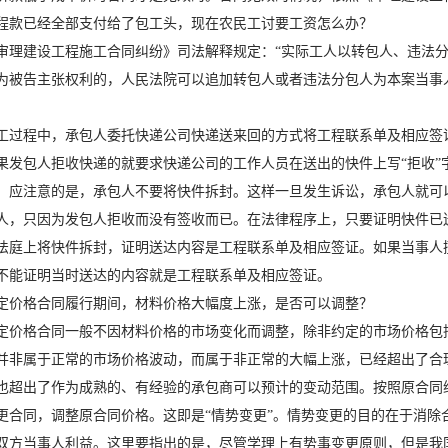
程款已经全部支付给了包工头，现在农民工讨要工资怎么办？
审理建设工程施工合同纠纷》司法解释规定：“实际工人以转包人、违法
为被告主张权利的，人民法院可以追加转包人或者违法分包人为本案当事
工过程中，承包人委托快递公司快递送来回的方式将工程联系单及相应签
果发包人拒收快递的就要求快递公司的工作人员在送出的快件上写“拒收”
。应注意的是，承包人不要将快件拆封。这样一旦发生诉讼，承包人就可
人，只因为发包人拒收而没有签收而已。在法律程序上，只要证明快件已
法庭上将快件拆封，证明送达内容是工程联系单及相应签证。如果当事人
不能证明当时送达的内容就是工程联系单及相应签证。
定价格合同履行期间，材料价格大幅度上涨，是否可以调整？
定价格合同一般不因材料价格的市场变化而调整，除非约定的市场价格包
并非属于正常的市场价格波动，而属于非正常的大幅上涨，已经超出了合
也超出了作为成熟的、有经验的承包商可以预计的变动范围。按照原合同
更合同，调整原合同价格。这即是“情势变更”。情势变更的目的在于消除
双方当事人利益。这里要指出的是，尽管学理上有势事变更原则，但是我