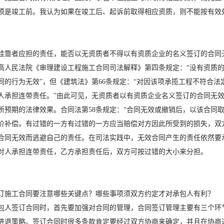
须是竣工前。我认为如果在竣工后、起诉前取得相应资质，则不能按有效
挂靠者应担的责任，能否以无资质者不得以有资质企业的名义签订的合同
高人民法院《审理建设工程施工合同司法解释》第四条规定：“没有资质
同的行为无效”，但《建筑法》第66条规定：“对因该项承揽工程不符合
人承担连带责任。”由此可见，无资质者以有资质企业名义签订的合同无
所预期的法律效果。合同法第58条规定：“合同无效或撤销后，以该合同
价补偿。有过错的一方有过错的一方应当赔偿对方因此所受到的损失，双
合同无效而逃避自己的责任。在司法实践中，无效合同产生的责任依然要
对人承担连带责任，乙方承担责任后，双方可按过错的大小来分担。
订施工合同要注意哪些关键点？哪些事项须双方约定才对承包人有利？
包人签订合同时，首先要加强对合同的管理，合同签订管理主要有三个环
进退策略。签订合同时很多条款肯定要经过双方协商来确定，并且在协商