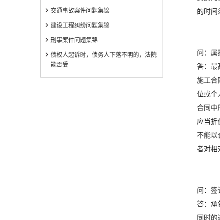
交通事故案件问题集锦
的时间
建设工程纠纷问题集锦
刑事案件问题集锦
问：属
债权人起诉时，债务人下落不明的，法院
能否受
答：最
施工合
位或个
合同中
应当折
不能以
者对相
问：签
答：承
同时的